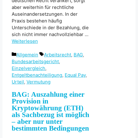
deutschen Recht verankert, sorgt
aber weiterhin für rechtliche
Auseinandersetzungen. In der
Praxis bestehen häufig
Unterschiede in der Bezahlung, die
sich nicht immer nachvollziehbar …
Weiterlesen
Kategorien
Schlagwörter
Allgemein
Arbeitsrecht
,
BAG
,
Bundesarbeitsgericht
,
Einzelvergleich
,
Entgeltbenachteiligung
,
Equal Pay
,
Urteil
,
Vermutung
BAG: Auszahlung einer
Provision in
Kryptowährung (ETH)
als Sachbezug ist möglich
– aber nur unter
bestimmten Bedingungen