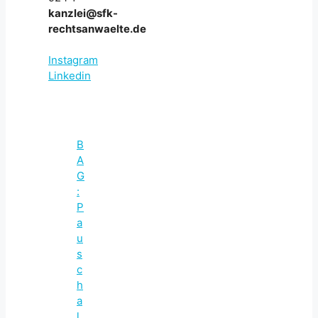
kanzlei@sfk-
rechtsanwaelte.de
Instagram
Linkedin
B
A
G
:
P
a
u
s
c
h
a
l