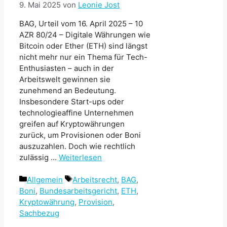
9. Mai 2025
von
Leonie Jost
BAG, Urteil vom 16. April 2025 – 10
AZR 80/24 – Digitale Währungen wie
Bitcoin oder Ether (ETH) sind längst
nicht mehr nur ein Thema für Tech-
Enthusiasten – auch in der
Arbeitswelt gewinnen sie
zunehmend an Bedeutung.
Insbesondere Start-ups oder
technologieaffine Unternehmen
greifen auf Kryptowährungen
zurück, um Provisionen oder Boni
auszuzahlen. Doch wie rechtlich
zulässig …
Weiterlesen
Kategorien
Schlagwörter
Allgemein
Arbeitsrecht
,
BAG
,
Boni
,
Bundesarbeitsgericht
,
ETH
,
Kryptowährung
,
Provision
,
Sachbezug