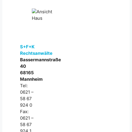
S+F+K
Rechtsanwälte
Bassermannstraße
40
68165
Mannheim
Tel:
0621 –
58 67
924 0
Fax:
0621 –
58 67
924 1