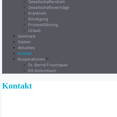
Gesellschafterstreit
Gesellschaftsverträge
Krankheit
Kündigung
Prozessführung
Urlaub
Seminare
Stellen
Aktuelles
Kontakt
Kooperationen
Dr. Bernd Froschauer
Elli Kutschbach
Kontakt