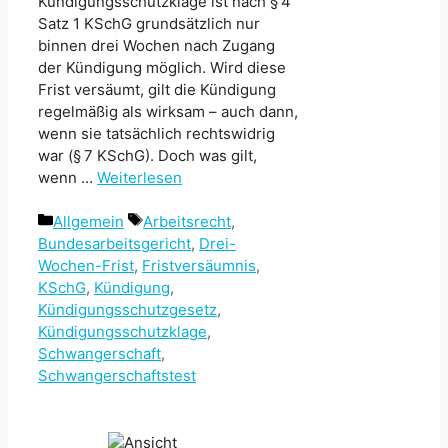
Kündigungsschutzklage ist nach § 4
Satz 1 KSchG grundsätzlich nur
binnen drei Wochen nach Zugang
der Kündigung möglich. Wird diese
Frist versäumt, gilt die Kündigung
regelmäßig als wirksam – auch dann,
wenn sie tatsächlich rechtswidrig
war (§ 7 KSchG). Doch was gilt,
wenn …
Weiterlesen
Kategorien
Schlagwörter
Allgemein
Arbeitsrecht
,
Bundesarbeitsgericht
,
Drei-
Wochen-Frist
,
Fristversäumnis
,
KSchG
,
Kündigung
,
Kündigungsschutzgesetz
,
Kündigungsschutzklage
,
Schwangerschaft
,
Schwangerschaftstest