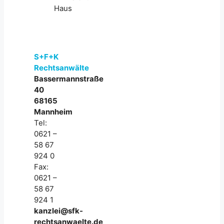
S+F+K
Rechtsanwälte
Bassermannstraße
40
68165
Mannheim
Tel:
0621 –
58 67
924 0
Fax:
0621 –
58 67
924 1
kanzlei@sfk-
rechtsanwaelte.de