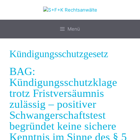
Zum
Inhalt
springen
Menü
Kündigungsschutzgesetz
BAG:
Kündigungsschutzklage
trotz Fristversäumnis
zulässig – positiver
Schwangerschaftstest
begründet keine sichere
Kenntnis im Sinne des § 5