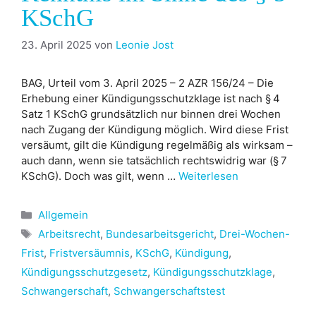
KSchG
23. April 2025
von
Leonie Jost
BAG, Urteil vom 3. April 2025 – 2 AZR 156/24 – Die
Erhebung einer Kündigungsschutzklage ist nach § 4
Satz 1 KSchG grundsätzlich nur binnen drei Wochen
nach Zugang der Kündigung möglich. Wird diese Frist
versäumt, gilt die Kündigung regelmäßig als wirksam –
auch dann, wenn sie tatsächlich rechtswidrig war (§ 7
KSchG). Doch was gilt, wenn …
Weiterlesen
Kategorien
Allgemein
Schlagwörter
Arbeitsrecht
,
Bundesarbeitsgericht
,
Drei-Wochen-
Frist
,
Fristversäumnis
,
KSchG
,
Kündigung
,
Kündigungsschutzgesetz
,
Kündigungsschutzklage
,
Schwangerschaft
,
Schwangerschaftstest