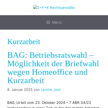
Zum
Inhalt
springen
Menü
Kurzarbeit
BAG: Betriebsratswahl –
Möglichkeit der Briefwahl
wegen Homeoffice und
Kurzarbeit
8. Januar 2025
von
Leonie Jost
BAG, Urteil vom 23. Oktober 2024 – 7 ABR 34/23
Insbesondere in einer Zeit, in der das mobile Arbeiten