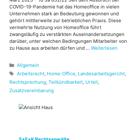
COVID-19-Pandemie hat das Homeoffice in vielen
Unternehmen stark an Bedeutung gewonnen und
gehört mittlerweile zur betrieblichen Praxis. Diese
vermehrte Nutzung von Homeoffice führt
zwangsläufig zu verstärkten Auseinandersetzungen
darüber, unter welchen Bedingungen Mitarbeiter von
zu Hause aus arbeiten dürfen und …
Weiterlesen
Kategorien
Allgemein
Schlagwörter
Arbeitsrecht
,
Home-Office
,
Landesarbeitsgericht
,
Rechtsprechung
,
Teilkündbarkeit
,
Urteil
,
Zusatzvereinbarung
S+F+K Rechtsanwälte