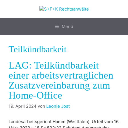
Zum
Inhalt
springen
Menü
Teilkündbarkeit
LAG: Teilkündbarkeit
einer arbeitsvertraglichen
Zusatzvereinbarung zum
Home-Office
19. April 2024
von
Leonie Jost
Landesarbeitsgericht Hamm (Westfalen), Urteil vom 16.
März 2023 – 18 Sa 832/22 Seit dem Ausbruch der