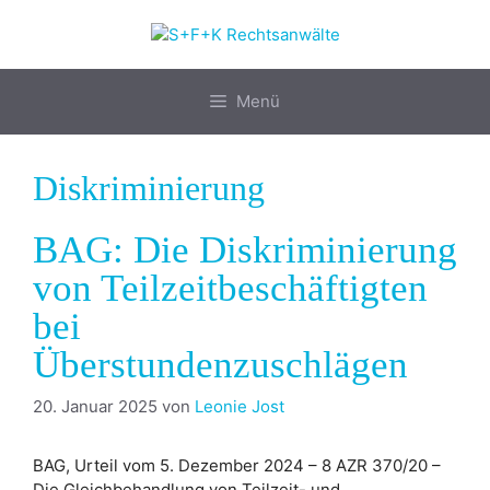
Zum
Inhalt
springen
Menü
Diskriminierung
BAG: Die Diskriminierung
von Teilzeitbeschäftigten
bei
Überstundenzuschlägen
20. Januar 2025
von
Leonie Jost
BAG, Urteil vom 5. Dezember 2024 – 8 AZR 370/20 –
Die Gleichbehandlung von Teilzeit- und