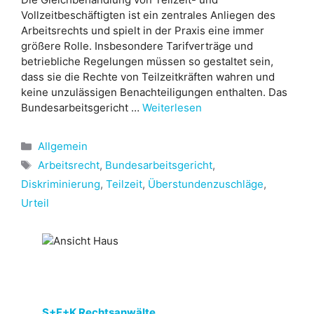
Vollzeitbeschäftigten ist ein zentrales Anliegen des
Arbeitsrechts und spielt in der Praxis eine immer
größere Rolle. Insbesondere Tarifverträge und
betriebliche Regelungen müssen so gestaltet sein,
dass sie die Rechte von Teilzeitkräften wahren und
keine unzulässigen Benachteiligungen enthalten. Das
Bundesarbeitsgericht …
Weiterlesen
Kategorien
Allgemein
Schlagwörter
Arbeitsrecht
,
Bundesarbeitsgericht
,
Diskriminierung
,
Teilzeit
,
Überstundenzuschläge
,
Urteil
S+F+K Rechtsanwälte