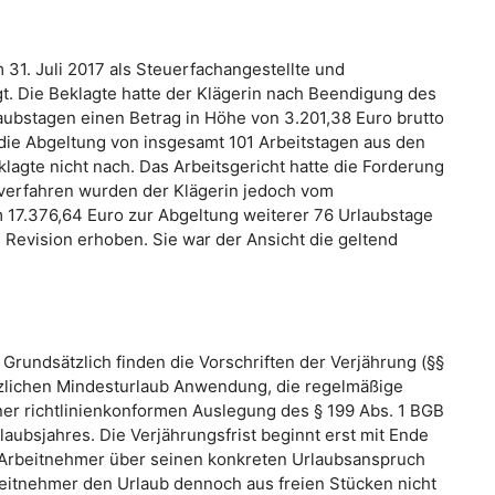
31. Juli 2017 als Steuerfachangestellte und
gt. Die Beklagte hatte der Klägerin nach Beendigung des
laubstagen einen Betrag in Höhe von 3.201,38 Euro brutto
 die Abgeltung von insgesamt 101 Arbeitstagen aus den
lagte nicht nach. Das Arbeitsgericht hatte die Forderung
sverfahren wurden der Klägerin jedoch vom
 17.376,64 Euro zur Abgeltung weiterer 76 Urlaubstage
 Revision erhoben. Sie war der Ansicht die geltend
 Grundsätzlich finden die Vorschriften der Verjährung (§§
tzlichen Mindesturlaub Anwendung, die regelmäßige
iner richtlinienkonformen Auslegung des § 199 Abs. 1 BGB
aubsjahres. Die Verjährungsfrist beginnt erst mit Ende
 Arbeitnehmer über seinen konkreten Urlaubsanspruch
rbeitnehmer den Urlaub dennoch aus freien Stücken nicht