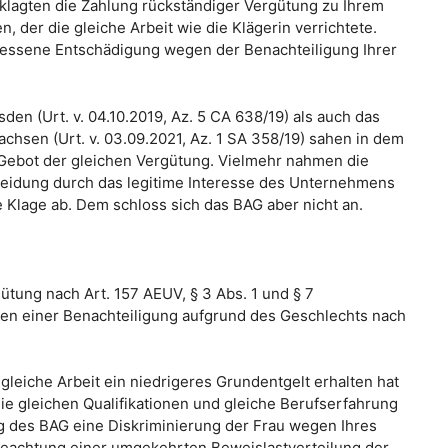
eklagten die Zahlung rückständiger Vergütung zu Ihrem
n, der die gleiche Arbeit wie die Klägerin verrichtete.
messene Entschädigung wegen der Benachteiligung Ihrer
den (Urt. v. 04.10.2019, Az. 5 CA 638/19) als auch das
achsen (Urt. v. 03.09.2021, Az. 1 SA 358/19) sahen in dem
Gebot der gleichen Vergütung. Vielmehr nahmen die
heidung durch das legitime Interesse des Unternehmens
 Klage ab. Dem schloss sich das BAG aber nicht an.
ütung nach Art. 157 AEUV, § 3 Abs. 1 und § 7
en einer Benachteiligung aufgrund des Geschlechts nach
 gleiche Arbeit ein niedrigeres Grundentgelt erhalten hat
die gleichen Qualifikationen und gleiche Berufserfahrung
ng des BAG eine Diskriminierung der Frau wegen Ihres
 Beachtung einer umgekehrten Beweislastverteilung der