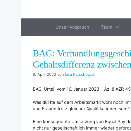
Zum
Inhalt
springen
Unser Anspruch
Team
BAG: Verhandlungsgeschic
Gehaltsdifferenz zwische
6. April 2023
von
Lisa Kutschbach
BAG, Urteil vom 16. Januar 2023 – Az. 8 AZR 45
Was dürfte auf dem Arbeitsmarkt wohl noch i
und Frauen trotz gleicher Qualifikationen sein?
Eine konsequente Umsetzung von Equal Pay der
nicht nur gesellschaftlich immer wieder gefor