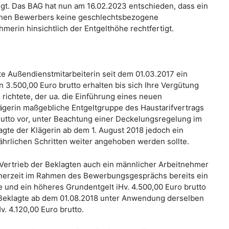
igt. Das BAG hat nun am 16.02.2023 entschieden, dass ein
chen Bewerbers keine geschlechtsbezogene
erin hinsichtlich der Entgelthöhe rechtfertigt.
gte Außendienstmitarbeiterin seit dem 01.03.2017 ein
n 3.500,00 Euro brutto erhalten bis sich Ihre Vergütung
richtete, der ua. die Einführung eines neuen
lägerin maßgebliche Entgeltgruppe des Haustarifvertrags
brutto vor, unter Beachtung einer Deckelungsregelung im
agte der Klägerin ab dem 1. August 2018 jedoch ein
jährlichen Schritten weiter angehoben werden sollte.
 Vertrieb der Beklagten auch ein männlicher Arbeitnehmer
einerzeit im Rahmen des Bewerbungsgesprächs bereits ein
e und ein höheres Grundentgelt iHv. 4.500,00 Euro brutto
e Beklagte ab dem 01.08.2018 unter Anwendung derselben
v. 4.120,00 Euro brutto.